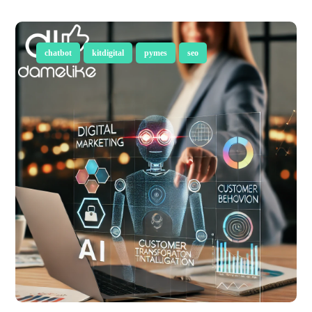
chatbot
kitdigital
pymes
seo