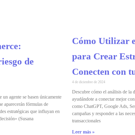
Cómo Utilizar e
erce:
para Crear Est
riesgo de
Conecten con t
4 de diciembre de 2024
Descubre cómo el análisis de la 
de un agente se basen únicamente
ayudándote a conectar mejor con 
que aparecerán fórmulas de
como ChatGPT, Google Ads, Semr
es estratégicas que influyan en
campañas y responder a las necesi
 decisión» (Susana
transaccionales
Leer más »