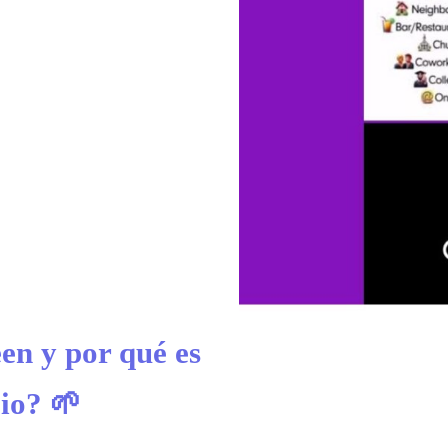
en y por qué es
cio? 🌱