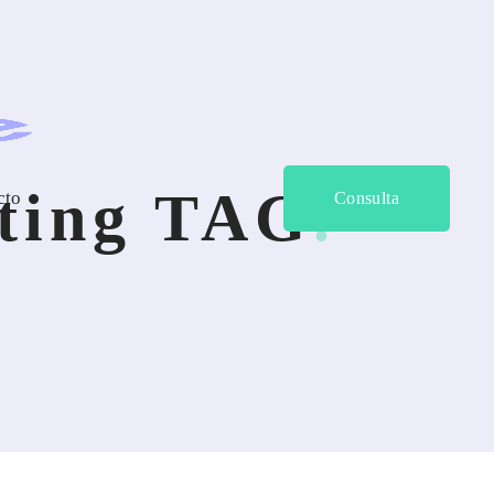
eting TAG
cto
Consulta