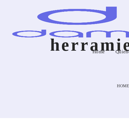
herrami
Home
Quien
HOM