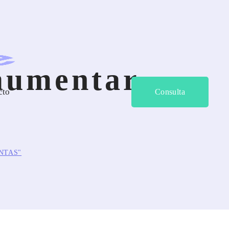
aumentar
cto
Consulta
NTAS"