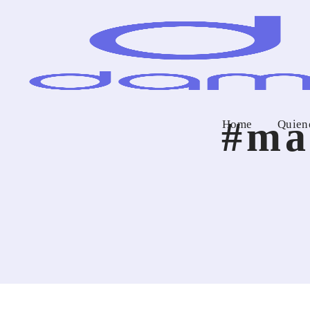
#ma
Home
Quien