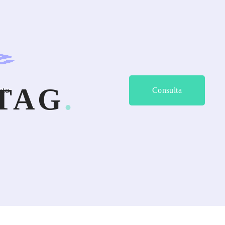
 TAG
cto
Consulta