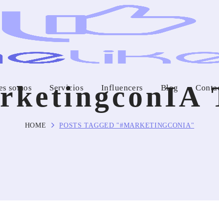
rketingconIA
es somos
Servicios
Influencers
Blog
Conta
HOME
POSTS TAGGED "#MARKETINGCONIA"