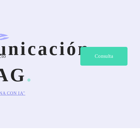
unicación
cto
Consulta
TAG
NA CON IA"