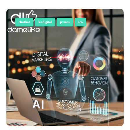
chatbot
kitdigital
pymes
seo