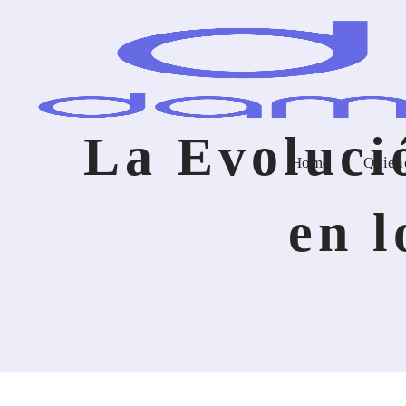
La Evolució
Home
Quien
en l