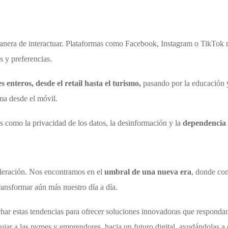
nera de interactuar. Plataformas como Facebook, Instagram o TikTok n
s y preferencias.
 enteros, desde el retail hasta el turismo,
pasando por la educación y
ma desde el móvil.
s como la privacidad de los datos, la desinformación y la
dependencia e
eleración. Nos encontramos en el
umbral de una nueva era
, donde con
transformar aún más nuestro día a día.
char estas tendencias para ofrecer soluciones innovadoras que respond
ar a las pymes y emprendores hacia un futuro digital, ayudándolas a c