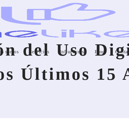
n del Uso Dig
es somos
Servicios
Influencers
Blog
Conta
os Últimos 15