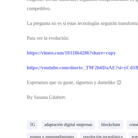
competitivo.
La pregunta no es si estas tecnologías seguirán transfor
Para ver la evolución:
https://vimeo.com/1031864286?share=copy
https://youtube.com/shorts/_T9F2h6DaAE?si=yCd1
Esperamos que os guste, síguenos y damelike 😉
By Susana Gilabert.
5G
adaptación digital empresas
blockchain
consu
pymes y emprendimiento
revolución tecnológica
tra