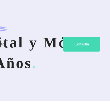
ital y Móvil
cto
Consulta
 Años