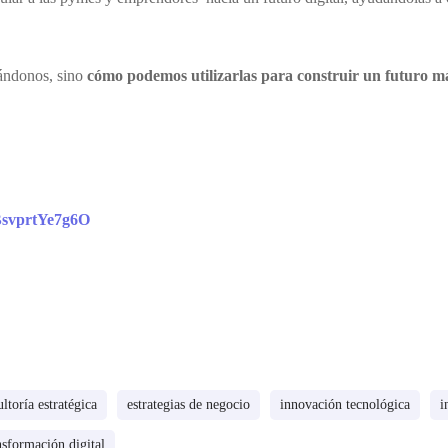
mándonos, sino
cómo podemos utilizarlas para construir un futuro más
BsvprtYe7g6O
ltoría estratégica
estrategias de negocio
innovación tecnológica
i
nsformación digital